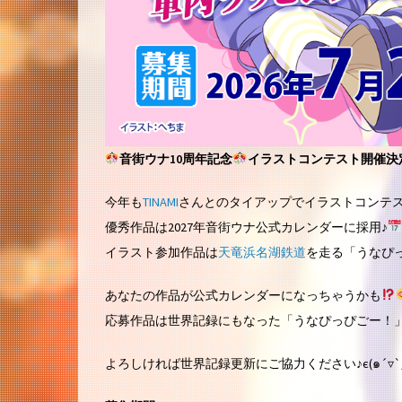
音街ウナ10周年記念
イラストコンテスト開催決
今年も
TINAMI
さんとのタイアップでイラストコンテス
優秀作品は2027年音街ウナ公式カレンダーに採用♪
イラスト参加作品は
天竜浜名湖鉄道
を走る「うなぴ
あなたの作品が公式カレンダーになっちゃうかも
応募作品は世界記録にもなった「うなぴっぴごー！」
よろしければ世界記録更新にご協力ください♪є(๑´▿`