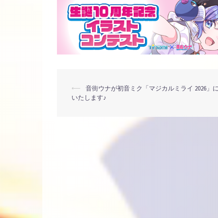
投
⟵
音街ウナが初音ミク「マジカルミライ 2026」
いたします♪
稿
ナ
ビ
ゲ
ー