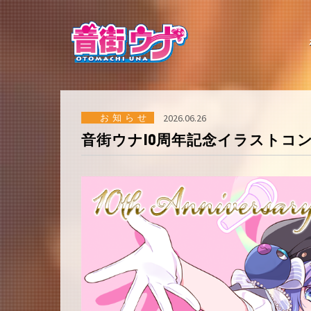
コ
ン
テ
ン
ツ
へ
ス
キ
ッ
お知らせ
2026.06.26
プ
音街ウナ10周年記念イラストコ