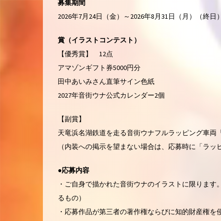
募集期間
2026年7月24日（金）～2026年8月31日（月）（終日
賞（イラストコンテスト）
【優秀賞】 12点
アマゾンギフト券5000円分
田中あいみさん直筆サイン色紙
2027年音街ウナ公式カレンダー2個
【副賞】
天竜浜名湖鉄道を走る音街ウナフルラッピング車両
（内装への掲示を望まない場合は、応募時に「ラッピ
●応募内容
・ご自身で描かれた音街ウナのイラストに限ります。（Su
るもの）
・応募作品が第三者の著作権ならびに知的財産権を