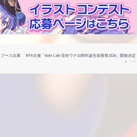
にブース出展
MTK主催「Kiite Cafe 音街ウナ10周年誕生前夜祭2026」開催決定
♪
⟶