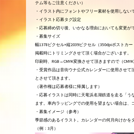
テム等もご注意ください）
・イラスト内にフォントやフリー素材を使用しない
・イラスト応募タグ設定
・応募締め切り後、いかなる理由においても変更が
・募集サイズ
幅1378ピクセル×縦2039ピクセル（350dpiポス
掲載時にトリミングさせて頂く場合がございます。
印刷時、RGB→CMYK変換させて頂きますので（C
・受賞作品は音街ウナ公式カレンダーに使用させて
とさせて頂きます。
（著作権は応募者様に帰属します）
・応募イラストは同時に天竜浜名湖鉄道を走る「うな
ます。車内ラッピングでの使用を望まない場合は、
・募集イメージ（参考）
季節感のあるイラスト。カレンダーの何月向けかを
（例：3月）