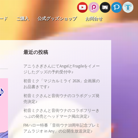
ード
ご購入
公式グッズショップ
お問合せ
最近の投稿
アニうさぎさんにてAngelとFragileをイメー
ジしたグッズの予約受付中♪
初音ミク「マジカルミライ 2026」企画展の
お品書きです♪
初音ミクさんと音街ウナのコラボグッズ発
売決定♪
初音ミクさんと音街ウナのコラボフリーき
っぷの発売とヘッドマーク掲出決定♪
FMハロー特番「音街ウナ10周年記念プレミ
アムラジオ in Any」の公開生放送決定♪