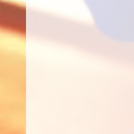
シ
ョ
ン