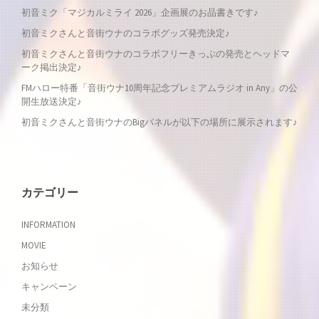
初音ミク「マジカルミライ 2026」企画展のお品書きです♪
ゲ
初音ミクさんと音街ウナのコラボグッズ発売決定♪
ー
初音ミクさんと音街ウナのコラボフリーきっぷの発売とヘッドマ
ーク掲出決定♪
シ
FMハロー特番「音街ウナ10周年記念プレミアムラジオ in Any」の公
開生放送決定♪
ョ
初音ミクさんと音街ウナのBigパネルが以下の場所に展示されます♪
ン
カテゴリー
INFORMATION
MOVIE
お知らせ
キャンペーン
未分類