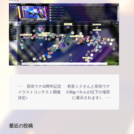
投
⟵
音街ウナ10周年記念
初音ミクさんと音街ウナ
イラストコンテスト開催
のBigパネルが以下の場所
決定♪
に展示されます♪
⟶
稿
ナ
最近の投稿
ビ