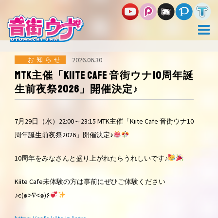
コ
ン
テ
ン
ツ
へ
ス
お知らせ
2026.06.30
キ
MTK主催「Kiite Cafe 音街ウナ10周年誕
ッ
生前夜祭2026」開催決定♪
プ
7月29日（水）22:00～23:15 MTK主催「Kiite Cafe 音街ウナ10
周年誕生前夜祭2026」開催決定♪
10周年をみなさんと盛り上がれたらうれしいです♪
Kiite Cafe未体験の方は事前にぜひご体験ください
♪є(๑˃∇˂๑)۶