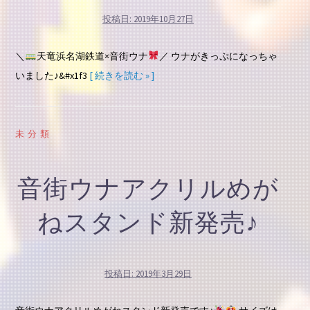
投稿日:
2019年10月27日
＼
天竜浜名湖鉄道×音街ウナ
／ ウナがきっぷになっちゃ
いました♪&#x1f3
[ 続きを読む » ]
未分類
音街ウナアクリルめが
ねスタンド新発売♪
投稿日:
2019年3月29日