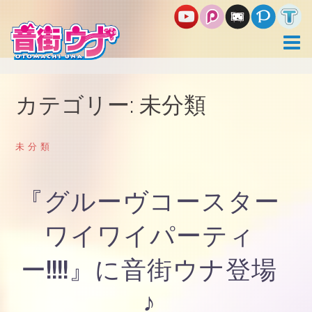
コ
ン
テ
ン
ツ
へ
ス
カテゴリー:
未分類
キ
ッ
プ
未分類
『グルーヴコースター
ワイワイパーティ
ー!!!!』に音街ウナ登場
♪