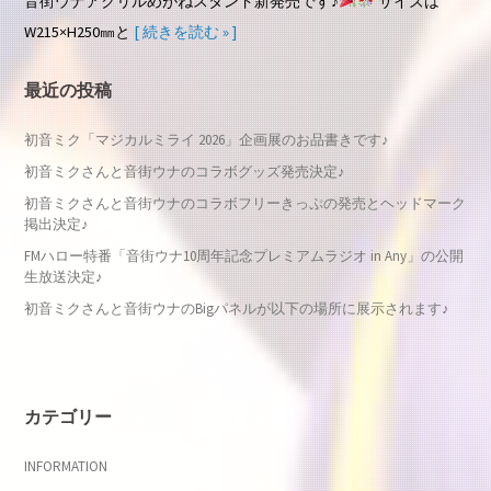
音街ウナアクリルめがねスタンド新発売です♪
サイズは
W215×H250㎜と
[ 続きを読む » ]
最近の投稿
初音ミク「マジカルミライ 2026」企画展のお品書きです♪
初音ミクさんと音街ウナのコラボグッズ発売決定♪
初音ミクさんと音街ウナのコラボフリーきっぷの発売とヘッドマーク
掲出決定♪
FMハロー特番「音街ウナ10周年記念プレミアムラジオ in Any」の公開
生放送決定♪
初音ミクさんと音街ウナのBigパネルが以下の場所に展示されます♪
カテゴリー
INFORMATION