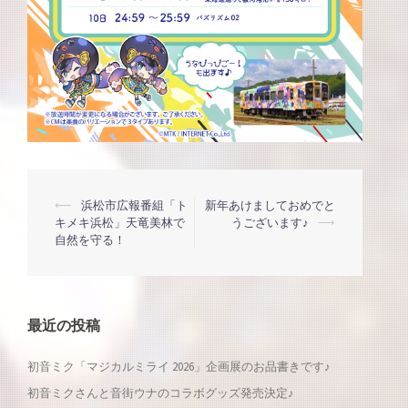
投
⟵
浜松市広報番組「ト
新年あけましておめでと
キメキ浜松」天竜美林で
うございます♪
⟶
自然を守る！
稿
ナ
最近の投稿
ビ
初音ミク「マジカルミライ 2026」企画展のお品書きです♪
ゲ
初音ミクさんと音街ウナのコラボグッズ発売決定♪