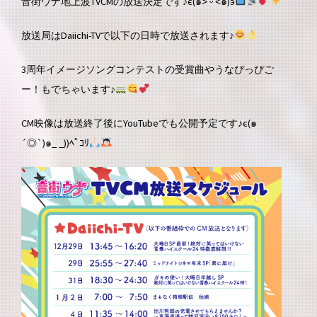
音街ウナ地上波TVCMの放送決定です♪є(๑˃ ᵕ ˂๑)э
放送局はDaiichi-TVで以下の日時で放送されます♪
3周年イメージソングコンテストの受賞曲やうなぴっぴご
ー！もでちゃいます♪
CM映像は放送終了後にYouTubeでも公開予定です♪є(๑
´◎`)๑_ _))ﾍﾟｺﾘ