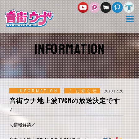
コ
ン
テ
ン
ツ
へ
ス
INFORMATION
キ
ッ
プ
INFORMATION
お知らせ
2019.12.20
音街ウナ地上波TVCMの放送決定です
♪
＼情報解禁／