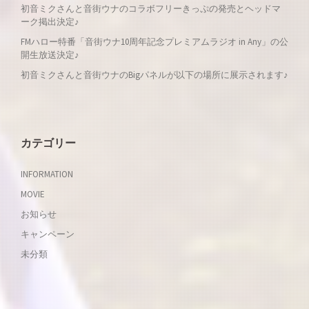
ー
初音ミクさんと音街ウナのコラボフリーきっぷの発売とヘッドマ
ーク掲出決定♪
シ
FMハロー特番「音街ウナ10周年記念プレミアムラジオ in Any」の公
開生放送決定♪
ョ
初音ミクさんと音街ウナのBigパネルが以下の場所に展示されます♪
ン
カテゴリー
INFORMATION
MOVIE
お知らせ
キャンペーン
未分類